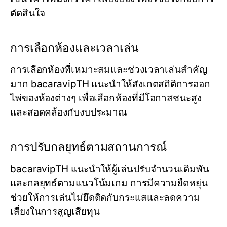
ตัดสินใจ
การเลือกห้องและเวลาเล่น
การเลือกห้องที่เหมาะสมและช่วงเวลาเล่นสำคัญ
มาก bacaravipTH แนะนำให้สังเกตสถิติการออก
ไพ่ของห้องต่างๆ เพื่อเลือกห้องที่มีโอกาสชนะสูง
และสอดคล้องกับงบประมาณ
การปรับกลยุทธ์ตามสถานการณ์
bacaravipTH แนะนำให้ผู้เล่นปรับจำนวนเดิมพัน
และกลยุทธ์ตามแนวโน้มเกม การมีความยืดหยุ่น
ช่วยให้การเล่นไม่ยึดติดกับกระแสและลดความ
เสี่ยงในการสูญเสียทุน