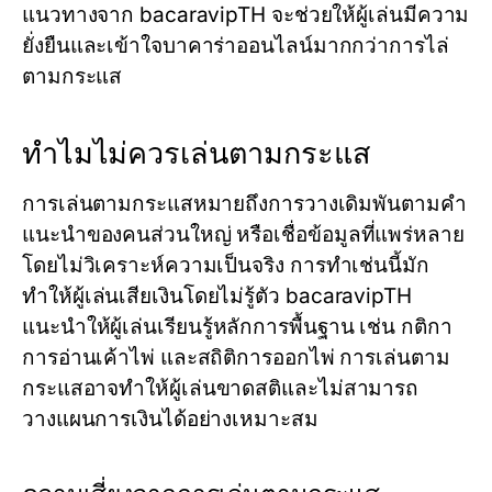
แนวทางจาก bacaravipTH จะช่วยให้ผู้เล่นมีความ
ยั่งยืนและเข้าใจบาคาร่าออนไลน์มากกว่าการไล่
ตามกระแส
ทำไมไม่ควรเล่นตามกระแส
การเล่นตามกระแสหมายถึงการวางเดิมพันตามคำ
แนะนำของคนส่วนใหญ่ หรือเชื่อข้อมูลที่แพร่หลาย
โดยไม่วิเคราะห์ความเป็นจริง การทำเช่นนี้มัก
ทำให้ผู้เล่นเสียเงินโดยไม่รู้ตัว bacaravipTH
แนะนำให้ผู้เล่นเรียนรู้หลักการพื้นฐาน เช่น กติกา
การอ่านเค้าไพ่ และสถิติการออกไพ่ การเล่นตาม
กระแสอาจทำให้ผู้เล่นขาดสติและไม่สามารถ
วางแผนการเงินได้อย่างเหมาะสม