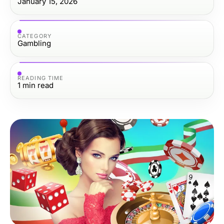
January 15, 2026
CATEGORY
Gambling
READING TIME
1
min read