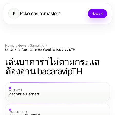
Pokercasinomasters
P
News
Home
News
Gambling
เล่นบาคาร่าไม่ตามกระแส ต้องอ่าน bacaravipTH
เล่นบาคาร่าไม่ตามกระแส
ต้องอ่าน bacaravipTH
AUTHOR
Zacharie Barnett
PUBLISHED