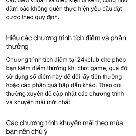
các điều khoản và điều kiện đi kèm, cũng như
đảm bảo không quên thực hiện yêu cầu đặt
cược theo quy định.
Hiểu các chương trình tích điểm và phần
thưởng
Chương trình tích điểm tại 24kclub cho phép
bạn kiếm điểm thưởng khi chơi game, qua đó
sử dụng số điểm này để đổi lấy tiền thưởng
hoặc các phần quà hấp dẫn khác. Theo dõi
thường xuyên để cập nhật các chương trình
và khuyến mãi mới nhất.
Các chương trình khuyến mãi theo mùa
bạn nên chú ý