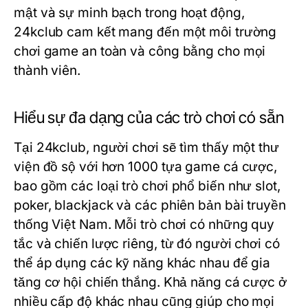
mật và sự minh bạch trong hoạt động,
24kclub cam kết mang đến một môi trường
chơi game an toàn và công bằng cho mọi
thành viên.
Hiểu sự đa dạng của các trò chơi có sẵn
Tại 24kclub, người chơi sẽ tìm thấy một thư
viện đồ sộ với hơn 1000 tựa game cá cược,
bao gồm các loại trò chơi phổ biến như slot,
poker, blackjack và các phiên bản bài truyền
thống Việt Nam. Mỗi trò chơi có những quy
tắc và chiến lược riêng, từ đó người chơi có
thể áp dụng các kỹ năng khác nhau để gia
tăng cơ hội chiến thắng. Khả năng cá cược ở
nhiều cấp độ khác nhau cũng giúp cho mọi