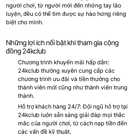
người chơi, từ người mới đến những tay lão
luyện, đều có thể tìm được sự hào hứng riêng
biệt cho mình.
Những lợi ích nổi bật khi tham gia cộng
đồng 24kclub
Chương trình khuyến mãi hấp dẫn:
24kclub thường xuyên cung cấp các
chương trình ưu đãi và tiền thưởng cho
thành viên mới cũng như thành viên trung
thành.
Hỗ trợ khách hàng 24/7: Đội ngũ hỗ trợ tại
24kclub luôn sẵn sàng giải đáp mọi thắc
mắc của người chơi, từ cách nạp tiền đến
các vấn đề kỹ thuật.