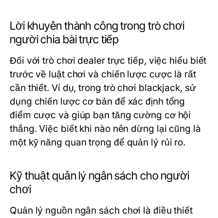
Lời khuyên thành công trong trò chơi
người chia bài trực tiếp
Đối với trò chơi dealer trực tiếp, việc hiểu biết
trước về luật chơi và chiến lược cược là rất
cần thiết. Ví dụ, trong trò chơi blackjack, sử
dụng chiến lược cơ bản để xác định tổng
điểm cược và giúp bạn tăng cường cơ hội
thắng. Việc biết khi nào nên dừng lại cũng là
một kỹ năng quan trọng để quản lý rủi ro.
Kỹ thuật quản lý ngân sách cho người
chơi
Quản lý nguồn ngân sách chơi là điều thiết