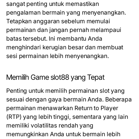
sangat penting untuk memastikan
pengalaman bermain yang menyenangkan.
Tetapkan anggaran sebelum memulai
permainan dan jangan pernah melampaui
batas tersebut. Ini membantu Anda
menghindari kerugian besar dan membuat
sesi permainan lebih menyenangkan.
Memilih Game slot88 yang Tepat
Penting untuk memilih permainan slot yang
sesuai dengan gaya bermain Anda. Beberapa
permainan menawarkan
Return to Player
(RTP)
yang lebih tinggi, sementara yang lain
memiliki volatilitas rendah yang
memungkinkan Anda untuk bermain lebih