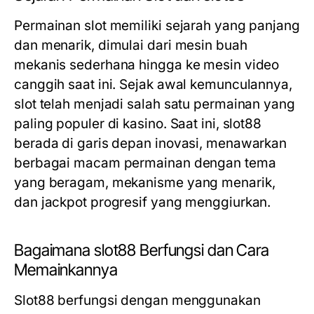
Permainan slot memiliki sejarah yang panjang
dan menarik, dimulai dari mesin buah
mekanis sederhana hingga ke mesin video
canggih saat ini. Sejak awal kemunculannya,
slot telah menjadi salah satu permainan yang
paling populer di kasino. Saat ini,
slot88
berada di garis depan inovasi, menawarkan
berbagai macam permainan dengan tema
yang beragam, mekanisme yang menarik,
dan jackpot progresif yang menggiurkan.
Bagaimana slot88 Berfungsi dan Cara
Memainkannya
Slot88 berfungsi dengan menggunakan