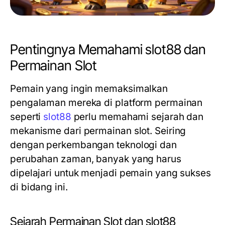
Pentingnya Memahami slot88 dan
Permainan Slot
Pemain yang ingin memaksimalkan
pengalaman mereka di platform permainan
seperti
slot88
perlu memahami sejarah dan
mekanisme dari permainan slot. Seiring
dengan perkembangan teknologi dan
perubahan zaman, banyak yang harus
dipelajari untuk menjadi pemain yang sukses
di bidang ini.
Sejarah Permainan Slot dan slot88