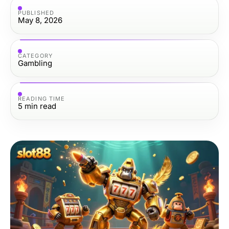
PUBLISHED
May 8, 2026
CATEGORY
Gambling
READING TIME
5
min read