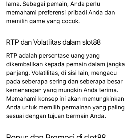
lama. Sebagai pemain, Anda perlu
memahami preferensi pribadi Anda dan
memilih game yang cocok.
RTP dan Volatilitas dalam slot88
RTP adalah persentase uang yang
dikembalikan kepada pemain dalam jangka
panjang. Volatilitas, di sisi lain, mengacu
pada seberapa sering dan seberapa besar
kemenangan yang mungkin Anda terima.
Memahami konsep ini akan memungkinkan
Anda untuk memilih permainan yang paling
sesuai dengan tujuan bermain Anda.
Bonus dan Promosi di slot88