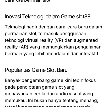
cara kita bermain slot.
Inovasi Teknologi dalam Game slot88
Teknologi hadir dengan cara-cara baru dalam
permainan slot, termasuk penggunaan
teknologi
virtual reality (VR)
dan
augmented
reality (AR)
yang memungkinkan pengalaman
bermain yang lebih mendalam dan interaktif.
Popularitas Game Slot Baru
Banyak pengembang game kini lebih fokus
pada penciptaan game slot yang
menawarkan cerita dan audio visual yang
memukau. Ini bukan hanya tentang menang,