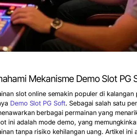
ahami Mekanisme Demo Slot PG S
inan slot online semakin populer di kalangan
nya
Demo Slot PG Soft
. Sebagai salah satu p
menawarkan berbagai permainan yang menarik d
slot ini adalah mode demo, yang memungkink
inan tanpa risiko kehilangan uang. Artikel in