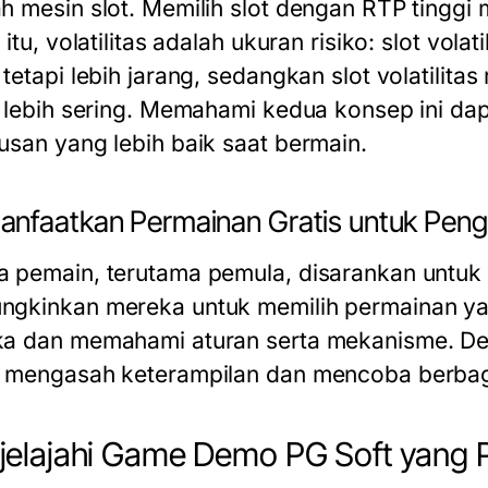
h mesin slot. Memilih slot dengan RTP tingg
 itu, volatilitas adalah ukuran risiko: slot vo
 tetapi lebih jarang, sedangkan slot volatili
i lebih sering. Memahami kedua konsep ini 
usan yang lebih baik saat bermain.
nfaatkan Permainan Gratis untuk Pen
 pemain, terutama pemula, disarankan untu
gkinkan mereka untuk memilih permainan yan
a dan memahami aturan serta mekanisme. Den
 mengasah keterampilan dan mencoba berbaga
elajahi Game Demo PG Soft yang 