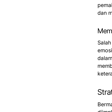
pemai
dan m
Memb
Salah
emosi
dalam
membu
ketera
Stra
Berma