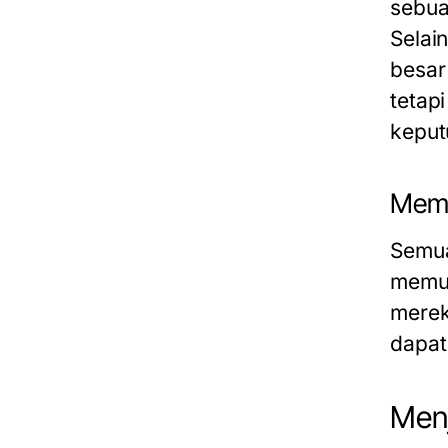
sebua
Selain
besar
tetap
keput
Mema
Semua
memun
merek
dapat
Menj