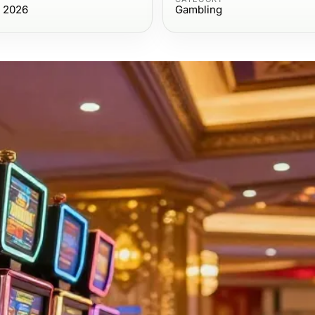
, 2026
Gambling