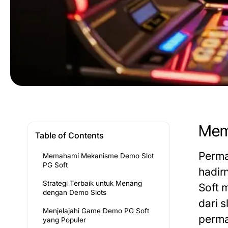
Mem
Table of Contents
Perma
Memahami Mekanisme Demo Slot
PG Soft
hadir
Strategi Terbaik untuk Menang
Soft 
dengan Demo Slots
dari 
Menjelajahi Game Demo PG Soft
perma
yang Populer