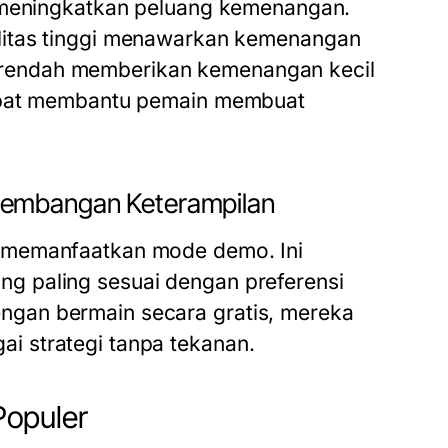
i meningkatkan peluang kemenangan.
latilitas tinggi menawarkan kemenangan
tas rendah memberikan kemenangan kecil
dapat membantu pemain membuat
gembangan Keterampilan
k memanfaatkan mode demo. Ini
g paling sesuai dengan preferensi
gan bermain secara gratis, mereka
i strategi tanpa tekanan.
Populer