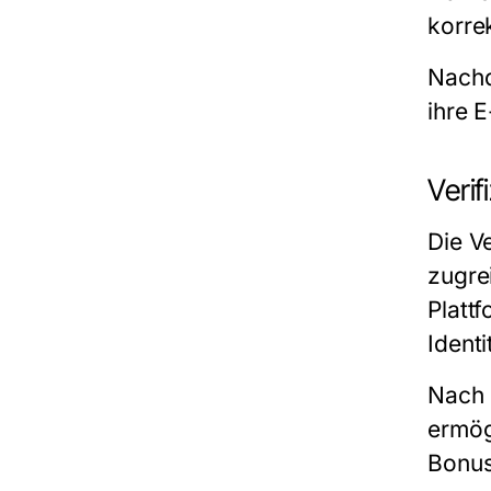
korre
Nachd
ihre E
Verif
Die Ve
zugre
Platt
Identi
Nach 
ermög
Bonus