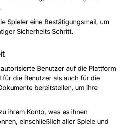
.
e Spieler eine Bestätigungsmail, um
tiger Sicherheits Schritt.
it
 autorisierte Benutzer auf die Plattform
 für die Benutzer als auch für die
Dokumente bereitstellen, um ihre
zu ihrem Konto, was es ihnen
nen, einschließlich aller Spiele und