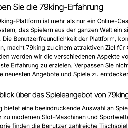
ben Sie die 79king-Erfahrung
9king-Plattform ist mehr als nur ein Online-Ca
stem, das Spielern aus der ganzen Welt ein 
. Die Benutzerfreundlichkeit der Plattform, ko
en, macht 79king zu einem attraktiven Ziel für
aden werden wir die verschiedenen Aspekte vo
este Erfahrung zu erzielen. Verpassen Sie nicht
le neuesten Angebote und Spiele zu entdecke
blick über das Spieleangebot von 79kin
g bietet eine beeindruckende Auswahl an Spie
in zu modernen Slot-Maschinen und Sportwette
orie finden die Benutzer zahlreiche Tischspiel