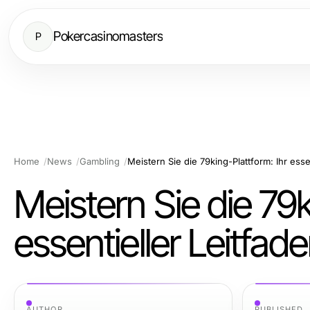
Pokercasinomasters
P
Home
News
Gambling
Meistern Sie die 79king-Plattform: Ihr esse
Meistern Sie die 79k
essentieller Leitfad
AUTHOR
PUBLISHED