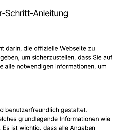
ür-Schritt-Anleitung
t darin, die offizielle Webseite zu
ugeben, um sicherzustellen, dass Sie auf
ie alle notwendigen Informationen, um
d benutzerfreundlich gestaltet.
elches grundlegende Informationen wie
Es ist wichtig, dass alle Angaben