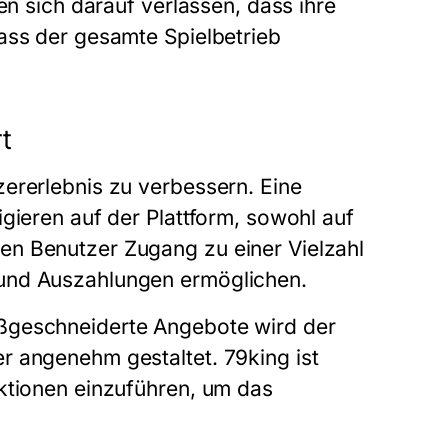
en sich darauf verlassen, dass ihre
ass der gesamte Spielbetrieb
rt
ererlebnis zu verbessern. Eine
gieren auf der Plattform, sowohl auf
en Benutzer Zugang zu einer Vielzahl
 und Auszahlungen ermöglichen.
ßgeschneiderte Angebote wird der
r angenehm gestaltet. 79king ist
ktionen einzuführen, um das