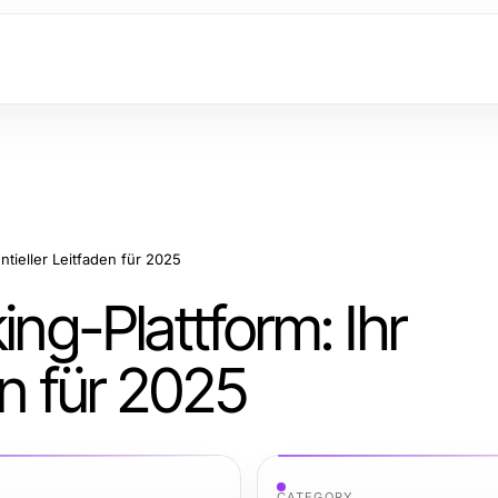
ntieller Leitfaden für 2025
ing-Plattform: Ihr
en für 2025
CATEGORY