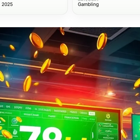
, 2025
Gambling